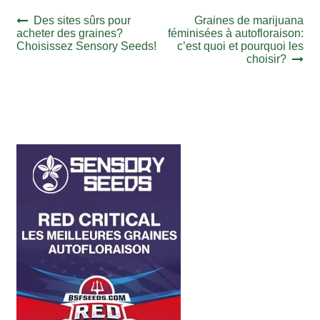
Navigation
Article
Article
Des sites sûrs pour
Graines de marijuana
précédent :
suivant :
acheter des graines?
féminisées à autofloraison:
de
Choisissez Sensory Seeds!
c’est quoi et pourquoi les
l’article
choisir?