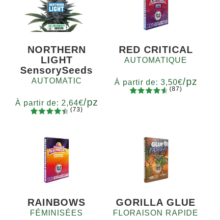
NORTHERN
RED CRITICAL
LIGHT
AUTOMATIQUE
SensorySeeds
/pz
AUTOMATIC
À partir de:
3,50
€
(87)
/pz
87
Noté
4.75
Quantité
À partir de:
2,64
€
(73)
sur 5
x2
x4
x7
x12
73
Noté
basé sur
Quantité
4.60
sur
5
10+1
notations
5 basé
client
sur
notations
client
RAINBOWS
GORILLA GLUE
FÉMINISÉES
FLORAISON RAPIDE