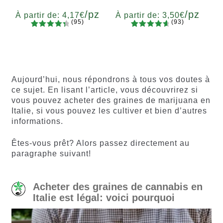
/pz
/pz
À partir de:
4,17
€
À partir de:
3,50
€
(95)
(93)
94
Noté
93
Noté
4.77
Quantité
Quantité
4.55
sur
sur 5
x2
x4
x7
x12
x2
x4
x7
x12
5 basé
basé sur
sur
notations
notations
client
Aujourd’hui, nous répondrons à tous vos doutes à
client
ce sujet. En lisant l’article, vous découvrirez si
vous pouvez acheter des graines de marijuana en
Italie, si vous pouvez les cultiver et bien d’autres
informations.
Êtes-vous prêt? Alors passez directement au
paragraphe suivant!
Acheter des graines de cannabis en
Italie est légal: voici pourquoi