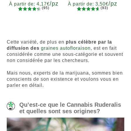
/pz
/pz
À partir de:
4,17
€
À partir de:
3,50
€
(95)
(93)
94
Noté
93
Noté
4.77
Quantité
Quantité
4.55
sur
sur 5
x2
x4
x7
x12
x2
x4
x7
x12
5 basé
basé sur
sur
notations
notations
client
Cette variété, de plus en
plus célèbre par la
client
diffusion des
graines autofloraison
, est en fait
considérée comme une sous-catégorie et souvent
non considérée par les chercheurs.
Mais nous, experts de la marijuana, sommes bien
conscients de son existence et voulons vous en
parler en détail.
Qu’est-ce que le Cannabis Ruderalis
et quelles sont ses origines?