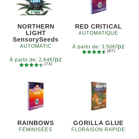
NORTHERN
RED CRITICAL
LIGHT
AUTOMATIQUE
SensorySeeds
/pz
AUTOMATIC
À partir de:
3,50
€
(87)
/pz
87
Noté
4.75
Quantité
À partir de:
2,64
€
(73)
sur 5
x2
x4
x7
x12
73
Noté
basé sur
Quantité
4.60
sur
5
10+1
notations
5 basé
client
sur
notations
client
RAINBOWS
GORILLA GLUE
FÉMINISÉES
FLORAISON RAPIDE