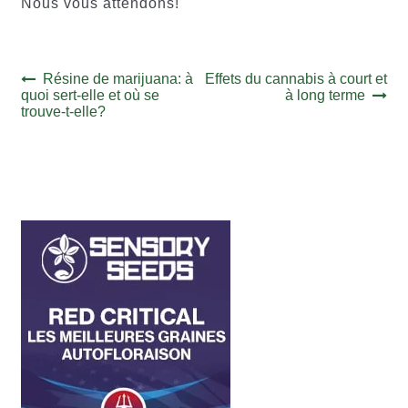
Nous vous attendons!
Navigation
Article
Article
Résine de marijuana: à
Effets du cannabis à court et
précédent :
suivant :
quoi sert-elle et où se
à long terme
de
trouve-t-elle?
l’article