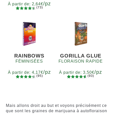
/pz
87
Noté
4.75
Quantité
À partir de:
2,64
€
(73)
sur 5
x2
x4
x7
x12
73
Noté
basé sur
Quantité
4.60
sur
5
10+1
notations
5 basé
client
sur
notations
client
RAINBOWS
GORILLA GLUE
FÉMINISÉES
FLORAISON RAPIDE
/pz
/pz
À partir de:
4,17
€
À partir de:
3,50
€
(95)
(93)
94
Noté
93
Noté
4.77
Quantité
Quantité
4.55
sur
sur 5
x2
x4
x7
x12
x2
x4
x7
x12
5 basé
basé sur
sur
notations
notations
client
Mais allons droit au but et voyons précisément ce
client
que sont les graines de marijuana à autofloraison