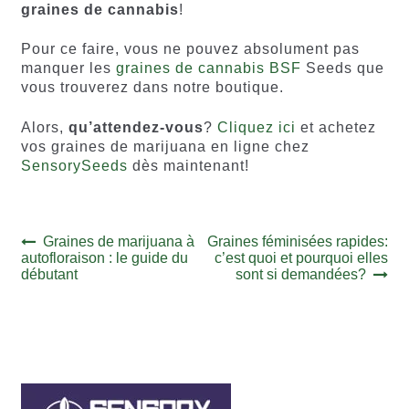
graines de cannabis
!
Pour ce faire, vous ne pouvez absolument pas
manquer les
graines de cannabis BSF
Seeds que
vous trouverez dans notre boutique.
Alors,
qu’attendez-vous
?
Cliquez ici
et achetez
vos graines de marijuana en ligne chez
SensorySeeds
dès maintenant!
Navigation
Article
Article
Graines de marijuana à
Graines féminisées rapides:
précédent :
suivant :
autofloraison : le guide du
c’est quoi et pourquoi elles
de
débutant
sont si demandées?
l’article