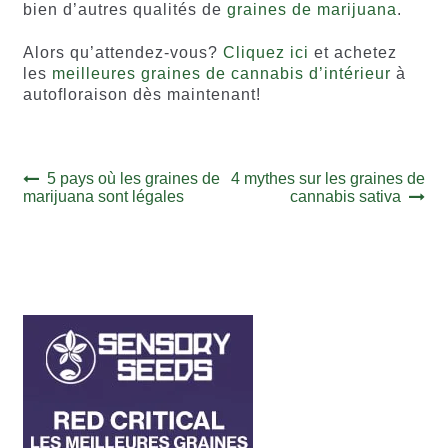
bien d’autres qualités de
graines de marijuana
.
Alors qu’attendez-vous?
Cliquez ici
et achetez
les
meilleures graines de cannabis d’intérieur
à
autofloraison dès maintenant!
Navigation
Article
Article
5 pays où les graines de
4 mythes sur les graines de
précédent :
suivant :
marijuana sont légales
cannabis sativa
de
l’article