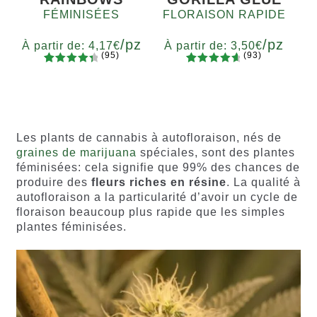
FÉMINISÉES
FLORAISON RAPIDE
/pz
/pz
À partir de:
4,17
€
À partir de:
3,50
€
(95)
(93)
94
Noté
93
Noté
4.77
Quantité
Quantité
4.55
sur
sur 5
x2
x4
x7
x12
x2
x4
x7
x12
5 basé
basé sur
sur
notations
notations
client
Les plants de cannabis à autofloraison, nés de
client
graines de marijuana
spéciales, sont des plantes
féminisées: cela signifie que 99% des chances de
produire des
fleurs riches en résine
. La qualité à
autofloraison a la particularité d’avoir un cycle de
floraison beaucoup plus rapide que les simples
plantes féminisées.