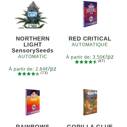
NORTHERN
RED CRITICAL
LIGHT
AUTOMATIQUE
SensorySeeds
/pz
AUTOMATIC
À partir de:
3,50
€
(87)
/pz
87
Noté
4.75
Quantité
À partir de:
2,64
€
(73)
sur 5
x2
x4
x7
x12
73
Noté
basé sur
Quantité
4.60
sur
5
10+1
notations
5 basé
client
sur
notations
client
RAINBOWS
GORILLA GLUE