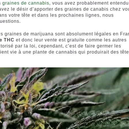
s
graines de cannabis
, vous avez probablement entendu
 avez le désir d’apporter des graines de canabis chez vo
ns votre tête et dans les prochaines lignes, nous
uestions.
es graines de marijuana sont absolument légales en Fr
de THC
et donc leur vente est gratuite comme les autres
orisé par la loi, cependant, c’est de faire germer les
ent vie à une plante de cannabis qui produirait des têt