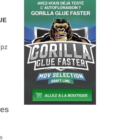
UE
/pz
2
les
es