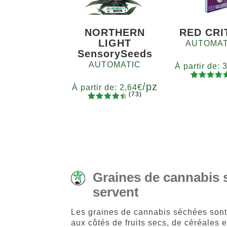
NORTHERN
RED CRI
LIGHT
AUTOMAT
SensorySeeds
AUTOMATIC
À partir de:
/pz
87
Noté
4.7
Quanti
À partir de:
2,64
€
(73)
sur 5
x2
x4
x
73
Noté
basé sur
Quantité
4.60
sur
5
10+1
notations
5 basé
client
sur
notations
client
Graines de cannabis s
servent
Les graines de cannabis séchées son
aux côtés de fruits secs, de céréales e