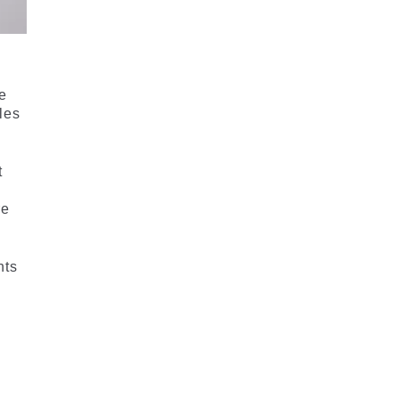
e
les
t
re
nts