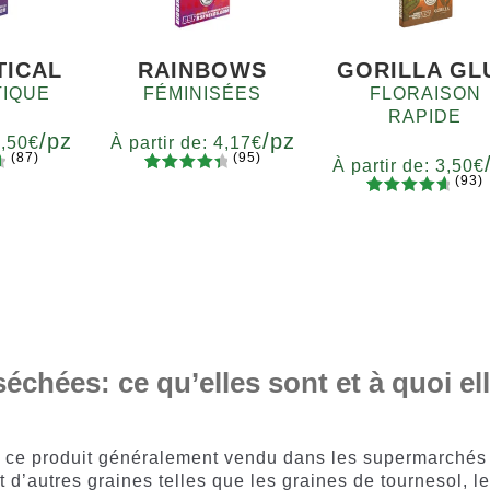
TICAL
RAINBOWS
GORILLA GL
IQUE
FÉMINISÉES
FLORAISON
RAPIDE
/pz
/pz
3,50
€
À partir de:
4,17
€
(87)
(95)
À partir de:
3,50
€
(93)
5
94
Noté
té
Quantité
93
Noté
4.77
4.55
sur
7
x12
x2
x4
x7
x12
Quantité
sur 5
5 basé
x2
x4
x7
x1
basé sur
sur
notations
notations
client
client
échées: ce qu’elles sont et à quoi el
t ce produit généralement vendu dans les supermarchés
t d’autres graines telles que les graines de tournesol, l