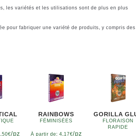
, les variétés et les utilisations sont de plus en plus
sée pour fabriquer une variété de produits, y compris des
TICAL
RAINBOWS
GORILLA GL
IQUE
FÉMINISÉES
FLORAISON
RAPIDE
/pz
/pz
3,50
€
À partir de:
4,17
€