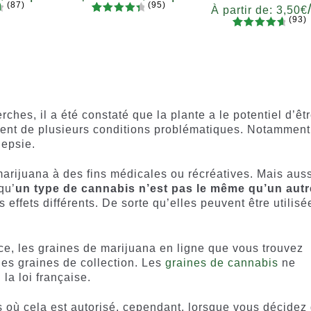
(87)
(95)
À partir de:
3,50
€
(93)
5
94
Noté
té
Quantité
93
Noté
4.77
4.55
sur
7
x12
x2
x4
x7
x12
Quantité
sur 5
5 basé
x2
x4
x7
x1
basé sur
sur
notations
notations
client
client
ches, il a été constaté que la plante a le potentiel d’êt
ement de plusieurs conditions problématiques. Notamment
lepsie.
marijuana à des fins médicales ou récréatives. Mais auss
qu’
un type de cannabis n’est pas le même qu’un autr
effets différents. De sorte qu’elles peuvent être utilisé
ce, les graines de marijuana en ligne que vous trouvez
es graines de collection. Les
graines de cannabis
ne
a loi française.
s où cela est autorisé, cependant, lorsque vous décidez