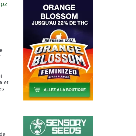
/pz
2
re
:
i
e
et
es
 de