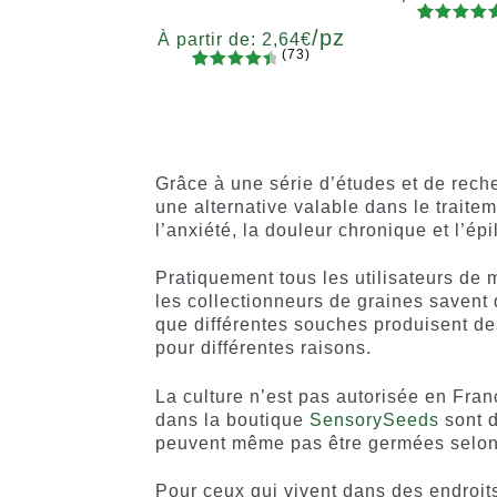
/pz
87
Noté
4.7
Quanti
À partir de:
2,64
€
(73)
sur 5
x2
x4
x
73
Noté
basé sur
Quantité
4.60
sur
5
10+1
notations
5 basé
client
sur
notations
Grâce à une série d’études et de recher
client
une alternative valable dans le trait
l’anxiété, la douleur chronique et l’épi
Pratiquement tous les utilisateurs de 
les collectionneurs de graines savent 
que différentes souches produisent des 
pour différentes raisons.
La culture n’est pas autorisée en Fran
dans la boutique
SensorySeeds
sont d
peuvent même pas être germées selon l
Pour ceux qui vivent dans des endroit