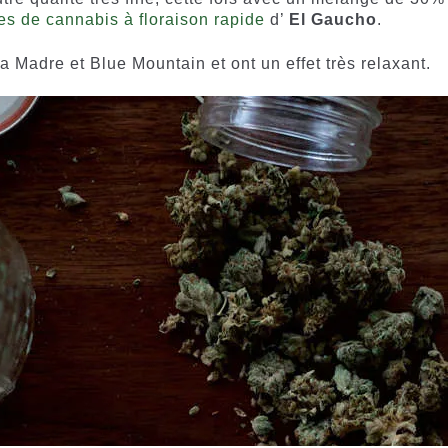
es de cannabis à floraison rapide
d’
El Gaucho
.
 Madre et Blue Mountain et ont un effet très relaxant.