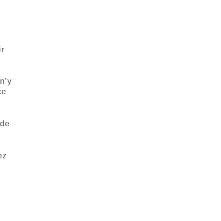
ir
n’y
ce
 de
ez