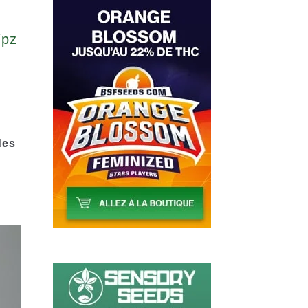
/pz
2
des