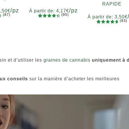
RAPIDE
/pz
/pz
3,50
€
À partir de:
4,17
€
(87)
(95)
À partir de:
3,50
€
(93)
5
94
Noté
té
Quantité
93
Noté
4.77
4.55
sur
7
x12
x2
x4
x7
x12
Quantité
sur 5
5 basé
x2
x4
x7
x1
basé sur
sur
notations
notations
client
client
in et d’utiliser les
graines de cannabis
uniquement à 
ux conseils
sur la manière d’acheter les meilleures