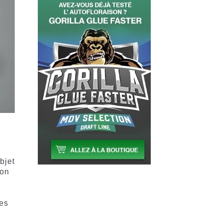
bjet
ion
les