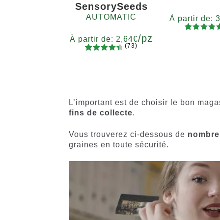
SensorySeeds
AUTOMATIC
À partir de:
/pz
87
Noté
4.7
Quanti
À partir de:
2,64
€
(73)
sur 5
x2
x4
x
73
Noté
basé sur
Quantité
4.60
sur
5
10+1
notations
5 basé
client
sur
notations
L’important est de choisir le bon magas
client
fins de collecte
.
Vous trouverez ci-dessous de
nombre
graines en toute sécurité.