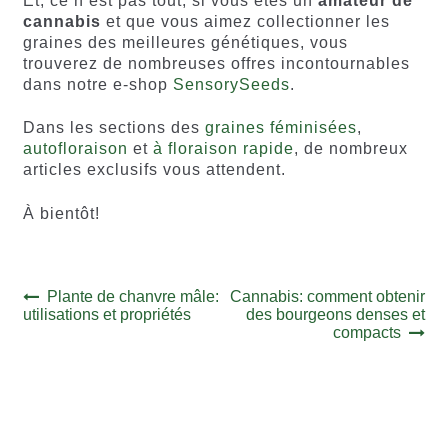
Et, ce n’est pas tout, si vous êtes un
amateur de
cannabis
et que vous aimez collectionner les
graines des meilleures génétiques, vous
trouverez de nombreuses offres incontournables
dans notre e-shop
SensorySeeds
.
Dans les sections des
graines féminisées
,
autofloraison
et
à floraison rapide
, de nombreux
articles exclusifs vous attendent.
À bientôt!
Navigation
Article
Article
Plante de chanvre mâle:
Cannabis: comment obtenir
précédent :
suivant :
utilisations et propriétés
des bourgeons denses et
de
compacts
l’article