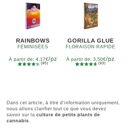
5
10+1
notations
5 basé
client
sur
notations
client
RAINBOWS
GORILLA GLUE
FÉMINISÉES
FLORAISON RAPIDE
/pz
/pz
À partir de:
4,17
€
À partir de:
3,50
€
(95)
(93)
94
Noté
93
Noté
4.77
Quantité
Quantité
4.55
sur
sur 5
x2
x4
x7
x12
x2
x4
x7
x12
5 basé
basé sur
sur
notations
notations
client
client
Dans cet article, à titre d’information uniquement,
nous allons clarifier tout ce que vous devez
savoir sur la
culture de petits plants de
cannabis
.