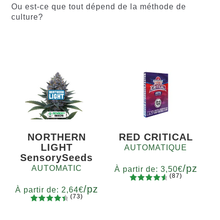
Ou est-ce que tout dépend de la méthode de
culture?
NORTHERN
RED CRITICAL
LIGHT
AUTOMATIQUE
SensorySeeds
/pz
AUTOMATIC
À partir de:
3,50
€
(87)
/pz
87
Noté
4.75
Quantité
À partir de:
2,64
€
(73)
sur 5
x2
x4
x7
x12
73
Noté
basé sur
Quantité
4.60
sur