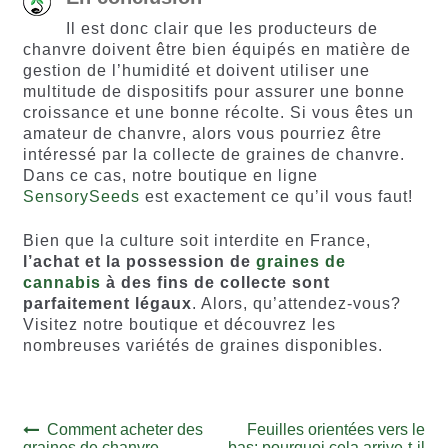
Il est donc clair que les producteurs de
chanvre doivent être bien équipés en matière de
gestion de l’humidité et doivent utiliser une
multitude de dispositifs pour assurer une bonne
croissance et une bonne récolte. Si vous êtes un
amateur de chanvre, alors vous pourriez être
intéressé par la collecte de graines de chanvre.
Dans ce cas, notre boutique en ligne
SensorySeeds
est exactement ce qu’il vous faut!
Bien que la culture soit interdite en France,
l’achat et la possession de
graines de
cannabis
à des fins de collecte sont
parfaitement légaux
. Alors, qu’attendez-vous?
Visitez notre boutique et découvrez les
nombreuses variétés de graines disponibles.
Navigation
Article
Article
Comment acheter des
Feuilles orientées vers le
précédent :
suivant :
graines de chanvre
bas: pourquoi cela arrive-t-il