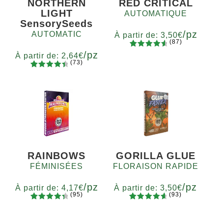
NORTHERN
RED CRITICAL
LIGHT
AUTOMATIQUE
SensorySeeds
/pz
AUTOMATIC
À partir de:
3,50
€
(87)
/pz
87
Noté
4.75
Quantité
À partir de:
2,64
€
(73)
sur 5
x2
x4
x7
x12
73
Noté
basé sur
Quantité
4.60
sur
5
10+1
notations
5 basé
client
sur
notations
client
RAINBOWS
GORILLA GLUE
FÉMINISÉES
FLORAISON RAPIDE
/pz
/pz
À partir de:
4,17
€
À partir de:
3,50
€
(95)
(93)
94
Noté
93
Noté
4.77
Quantité
Quantité
4.55
sur
sur 5
x2
x4
x7
x12
x2
x4
x7
x12