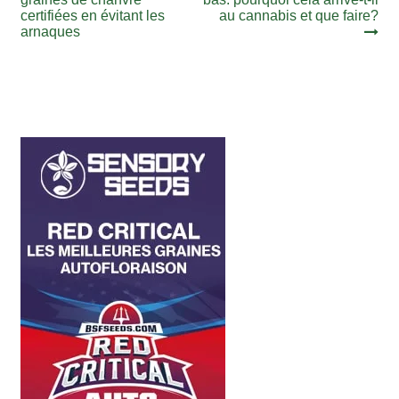
de
certifiées en évitant les
au cannabis et que faire?
l’article
arnaques