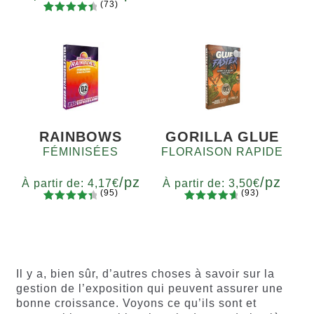
(73)
sur 5
x2
x4
x7
x12
73
Noté
basé sur
Quantité
4.60
sur
5
10+1
notations
5 basé
client
sur
notations
client
RAINBOWS
GORILLA GLUE
FÉMINISÉES
FLORAISON RAPIDE
/pz
/pz
À partir de:
4,17
€
À partir de:
3,50
€
(95)
(93)
94
Noté
93
Noté
4.77
Quantité
Quantité
4.55
sur
sur 5
x2
x4
x7
x12
x2
x4
x7
x12
5 basé
basé sur
sur
notations
notations
client
Il y a, bien sûr, d’autres choses à savoir sur la
client
gestion de l’exposition qui peuvent assurer une
bonne croissance. Voyons ce qu’ils sont et