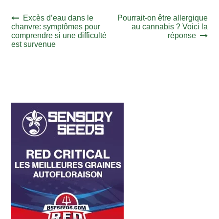
Navigation
Article
Article
Excès d’eau dans le
Pourrait-on être allergique
précédent :
suivant :
chanvre: symptômes pour
au cannabis ? Voici la
de
comprendre si une difficulté
réponse
l’article
est survenue