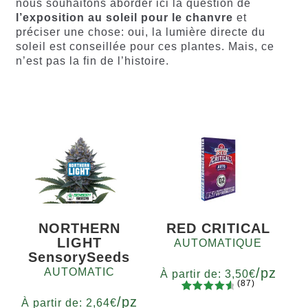
nous souhaitons aborder ici la question de
l’exposition au soleil pour le chanvre
et
préciser une chose: oui, la lumière directe du
soleil est conseillée pour ces plantes. Mais, ce
n’est pas la fin de l’histoire.
NORTHERN
RED CRITICAL
LIGHT
AUTOMATIQUE
SensorySeeds
/pz
AUTOMATIC
À partir de:
3,50
€
(87)
/pz
87
Noté
4.75
Quantité
À partir de:
2,64
€